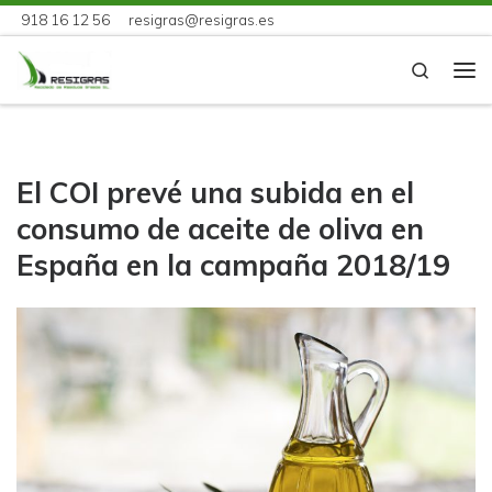
918 16 12 56
resigras@resigras.es
Skip to content
Search
Me
El COI prevé una subida en el
consumo de aceite de oliva en
España en la campaña 2018/19