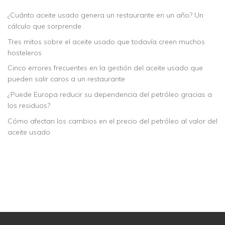
¿Cuánto aceite usado genera un restaurante en un año? Un
cálculo que sorprende
Tres mitos sobre el aceite usado que todavía creen muchos
hosteleros
Cinco errores frecuentes en la gestión del aceite usado que
pueden salir caros a un restaurante
¿Puede Europa reducir su dependencia del petróleo gracias a
los residuos?
Cómo afectan los cambios en el precio del petróleo al valor del
aceite usado
Descubra cómo podemos ayudarle
NUESTROS SERVICIOS
CONTACTE CON NOSOTROS