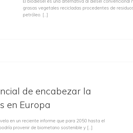
El biodiésel es una alternativa al diésel convencional
grasas vegetales recicladas procedentes de residuos 
petróleo. […]
ncial de encabezar la
s en Europa
vela en un reciente informe que para 2050 hasta el
odría provenir de biometano sostenible y […]