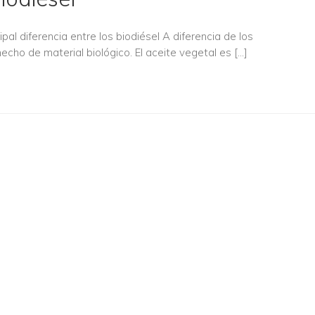
pal diferencia entre los biodiésel A diferencia de los
hecho de material biológico. El aceite vegetal es […]
ubra cómo podemos ayu
NUESTROS SERVICIOS