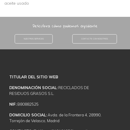
aceite usado
Descubra cómo podemos ayudarle
NUESTROS SERVICIOS
CONTACTE CON NOSOTROS
TITULAR DEL SITIO WEB
DENOMINACIÓN SOCIAL:
RECICLADOS DE
RESIDUOS GRASOS S.L.
NIF:
B80882525
DOMICILIO SOCIAL:
Avda. de la Frontera 4, 28990,
Torrejón de Velasco, Madrid