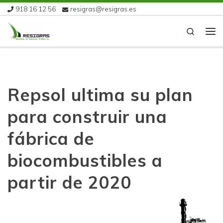
918 16 12 56
resigras@resigras.es
Skip to content
Search
Me
Repsol ultima su plan
para construir una
fábrica de
biocombustibles a
partir de 2020