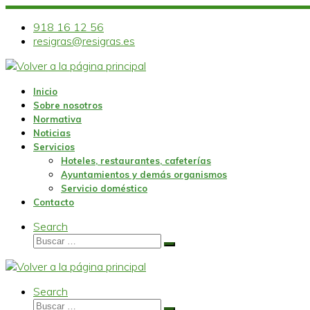
Skip
to
918 16 12 56
content
resigras@resigras.es
Inicio
Sobre nosotros
Normativa
Noticias
Servicios
Hoteles, restaurantes, cafeterías
Ayuntamientos y demás organismos
Servicio doméstico
Contacto
Search
Buscar
Buscar
…
Search
Buscar