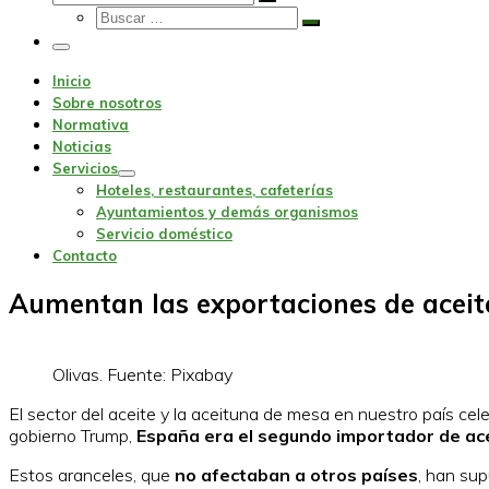
Buscar
Buscar
…
Buscar
…
Menu
Inicio
Sobre nosotros
Normativa
Noticias
Servicios
Hoteles, restaurantes, cafeterías
Ayuntamientos y demás organismos
Servicio doméstico
Contacto
Aumentan las exportaciones de aceite 
Olivas. Fuente: Pixabay
El sector del aceite y la aceituna de mesa en nuestro país cele
gobierno Trump,
España era el segundo importador de aceit
Estos aranceles, que
no afectaban a otros países
, han su