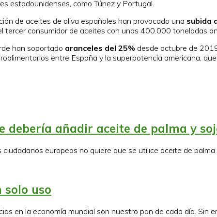
eles estadounidenses, como Túnez y Portugal.
ación de aceites de oliva españoles han provocado una
subida 
el tercer consumidor de aceites con unas 400.000 toneladas an
verde han soportado
aranceles del 25%
desde octubre de 2019 c
groalimentarios entre España y la superpotencia americana, qu
se debería añadir aceite de palma y so
s ciudadanos europeos no quiere que se utilice aceite de palma
 solo uso
cias en la economía mundial son nuestro pan de cada día. Sin e