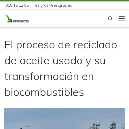
918 16 12 56
resigras@resigras.es
Skip to content
Search
Me
El proceso de reciclado
de aceite usado y su
transformación en
biocombustibles