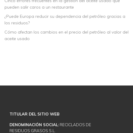
Cinco errores frecuentes en la gestión del aceite usado que
pueden salir caros a un restaurante
¿Puede Europa reducir su dependencia del petróleo gracias a
los residuos?
Cómo afectan los cambios en el precio del petróleo al valor del
aceite usado
Descubra cómo podemos ayudarle
NUESTROS SERVICIOS
CONTACTE CON NOSOTROS
TITULAR DEL SITIO WEB
DENOMINACIÓN SOCIAL:
RECICLADOS DE
RESIDUOS GRASOS S.L.