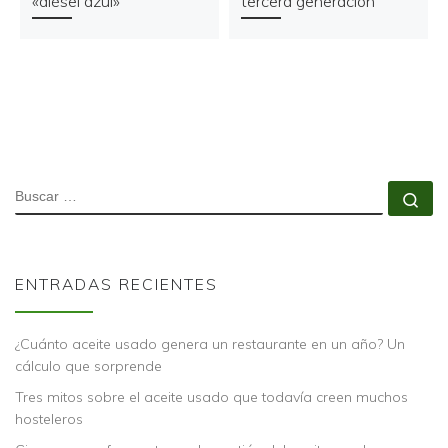
«diésel azul»
tercera generación
BUSCAR
Bu
ENTRADAS RECIENTES
¿Cuánto aceite usado genera un restaurante en un año? Un
cálculo que sorprende
Tres mitos sobre el aceite usado que todavía creen muchos
hosteleros