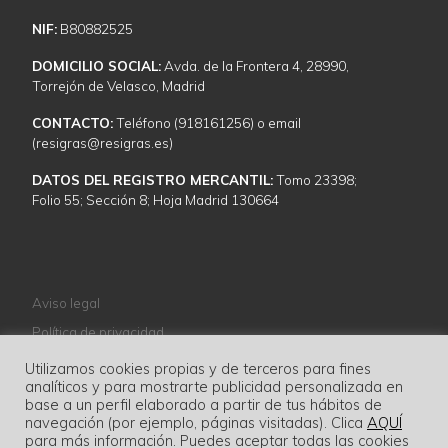
NIF:
B80882525
DOMICILIO SOCIAL:
Avda. de la Frontera 4, 28990,
Torrejón de Velasco, Madrid
CONTACTO:
Teléfono (918161256) o email
(resigras@resigras.es)
DATOS DEL REGISTRO MERCANTIL:
Tomo 23398;
Folio 55; Sección 8; Hoja Madrid 130664
Aviso legal
Política de privacidad
Política de cookies
Utilizamos cookies propias y de terceros para fines
analíticos y para mostrarte publicidad personalizada en
Normativa
base a un perfil elaborado a partir de tus hábitos de
navegación (por ejemplo, páginas visitadas). Clica
AQUÍ
para más información. Puedes aceptar todas las cookies