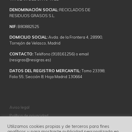
DENOMINACIÓN SOCIAL:
RECICLADOS DE
RESIDUOS GRASOS S.L.
NIF:
B80882525
DOMICILIO SOCIAL:
Avda. de la Frontera 4, 28990,
Torrejón de Velasco, Madrid
CONTACTO:
Teléfono (918161256) o email
(resigras@resigras.es)
DATOS DEL REGISTRO MERCANTIL:
Tomo 23398;
Folio 55; Sección 8; Hoja Madrid 130664
Aviso legal
Política de privacidad
Política de cookies
Utilizamos cookies propias y de terceros para fines
analíticos y para mostrarte publicidad personalizada en