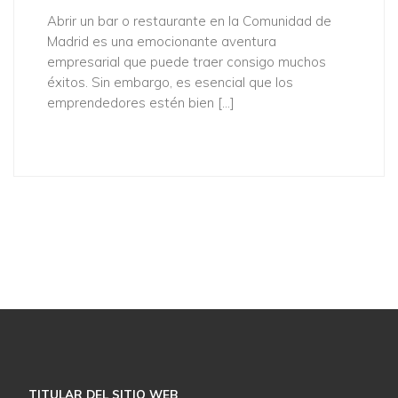
Abrir un bar o restaurante en la Comunidad de
Madrid es una emocionante aventura
empresarial que puede traer consigo muchos
éxitos. Sin embargo, es esencial que los
emprendedores estén bien […]
Descubra cómo podemos ayudarle
NUESTROS SERVICIOS
CONTACTE CON NOSOTROS
TITULAR DEL SITIO WEB