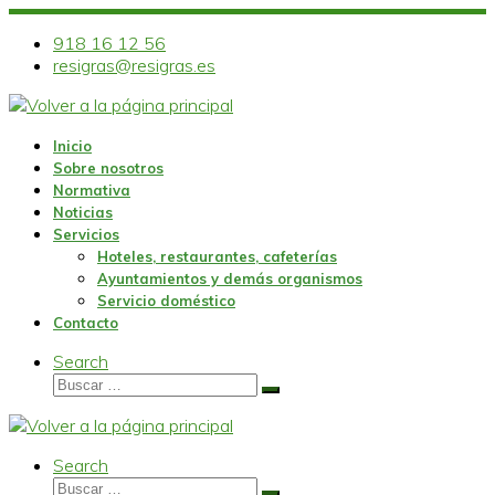
Skip
to
918 16 12 56
content
resigras@resigras.es
Inicio
Sobre nosotros
Normativa
Noticias
Servicios
Hoteles, restaurantes, cafeterías
Ayuntamientos y demás organismos
Servicio doméstico
Contacto
Search
Buscar
Buscar
…
Search
Buscar