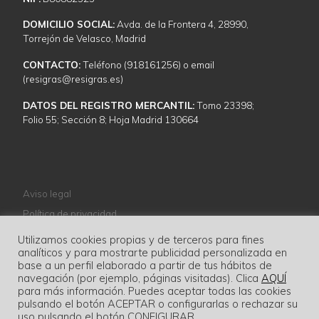
DOMICILIO SOCIAL:
Avda. de la Frontera 4, 28990,
Torrejón de Velasco, Madrid
CONTACTO:
Teléfono (918161256) o email
(resigras@resigras.es)
DATOS DEL REGISTRO MERCANTIL:
Tomo 23398;
Folio 55; Sección 8; Hoja Madrid 130664
Aviso legal
Política de privacidad
Política de cookies
Utilizamos cookies propias y de terceros para fines
analíticos y para mostrarte publicidad personalizada en
Normativa
base a un perfil elaborado a partir de tus hábitos de
navegación (por ejemplo, páginas visitadas). Clica
AQUÍ
para más información. Puedes aceptar todas las cookies
pulsando el botón ACEPTAR o configurarlas o rechazar su
uso pulsando el botón CONFIGURAR.