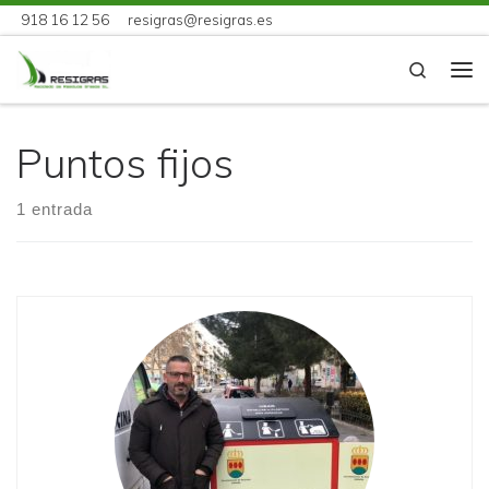
918 16 12 56
resigras@resigras.es
Skip to content
Search
Me
Puntos fijos
1 entrada