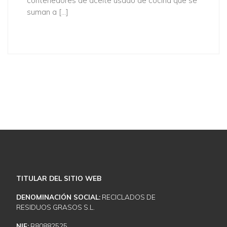
contenedores de aceite usado de cocina que se
suman a […]
Descubra cómo podemos ayudarle
NUESTROS SERVICIOS
CONTACTE CON NOSOTROS
TITULAR DEL SITIO WEB
DENOMINACIÓN SOCIAL:
RECICLADOS DE
RESIDUOS GRASOS S.L.
NIF:
B80882525