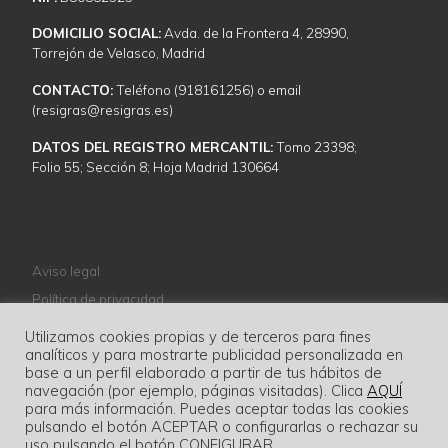
DOMICILIO SOCIAL:
Avda. de la Frontera 4, 28990,
Torrejón de Velasco, Madrid
CONTACTO:
Teléfono (918161256) o email
(resigras@resigras.es)
DATOS DEL REGISTRO MERCANTIL:
Tomo 23398;
Folio 55; Sección 8; Hoja Madrid 130664
Aviso legal
Política de privacidad
Política de cookies
Utilizamos cookies propias y de terceros para fines
analíticos y para mostrarte publicidad personalizada en
Normativa
base a un perfil elaborado a partir de tus hábitos de
navegación (por ejemplo, páginas visitadas). Clica
AQUÍ
para más información. Puedes aceptar todas las cookies
pulsando el botón ACEPTAR o configurarlas o rechazar su
uso pulsando el botón CONFIGURAR.