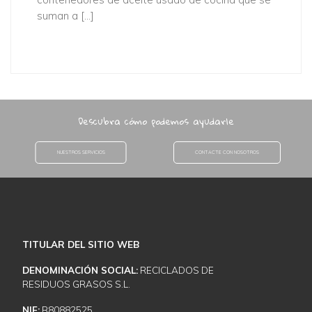
suman a […]
Descubra cómo podemos ayudarle
NUESTROS SERVICIOS
CONTACTE CON NOSOTROS
TITULAR DEL SITIO WEB
DENOMINACIÓN SOCIAL:
RECICLADOS DE
RESIDUOS GRASOS S.L.
NIF:
B80882525