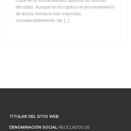
clave en la sostenibilidad durante las últimas
décadas. Aunque la recogida y el procesamiento
de estos residuos han mejorado
considerablemente, las […]
Descubra cómo podemos ayudarle
NUESTROS SERVICIOS
CONTACTE CON NOSOTROS
TITULAR DEL SITIO WEB
DENOMINACIÓN SOCIAL:
RECICLADOS DE