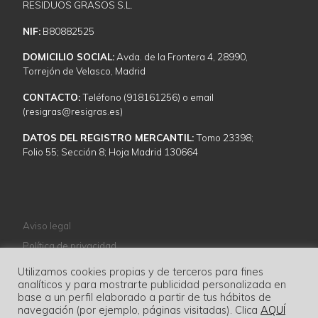
RESIDUOS GRASOS S.L.
NIF:
B80882525
DOMICILIO SOCIAL:
Avda. de la Frontera 4, 28990,
Torrejón de Velasco, Madrid
CONTACTO:
Teléfono (918161256) o email
(resigras@resigras.es)
DATOS DEL REGISTRO MERCANTIL:
Tomo 23398;
Folio 55; Sección 8; Hoja Madrid 130664
Aviso legal
Política de privacidad
Política de cookies
Utilizamos cookies propias y de terceros para fines
analíticos y para mostrarte publicidad personalizada en
Normativa
base a un perfil elaborado a partir de tus hábitos de
navegación (por ejemplo, páginas visitadas). Clica
AQUÍ