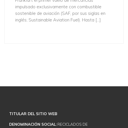
Frankfurt el primer vuelo de mercancías
impulsado exclusivamente con combustible
sostenible de aviación (SAF, por sus siglas en
inglés; Sustainable Aviation Fuel). Hasta […]
Descubra cómo podemos ayudarle
NUESTROS SERVICIOS
CONTACTE CON NOSOTROS
TITULAR DEL SITIO WEB
DENOMINACIÓN SOCIAL:
RECICLADOS DE