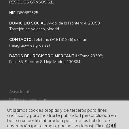
RESIDUOS GRASOS S.L.
NIF:
B80882525
DOMICILIO SOCIAL:
Avda. de la Frontera 4, 28990,
Torrejón de Velasco, Madrid
CONTACTO:
Teléfono (918161256) o email
(resigras@resigras.es)
DATOS DEL REGISTRO MERCANTIL:
Tomo 23398;
Folio 55; Sección 8; Hoja Madrid 130664
Aviso legal
Política de privacidad
Política de cookies
Utilizamos cookies propias y de terceros para fines
analíticos y para mostrarte publicidad personalizada en
Normativa
base a un perfil elaborado a partir de tus hábitos de
navegación (por ejemplo, páginas visitadas). Clica
AQUÍ