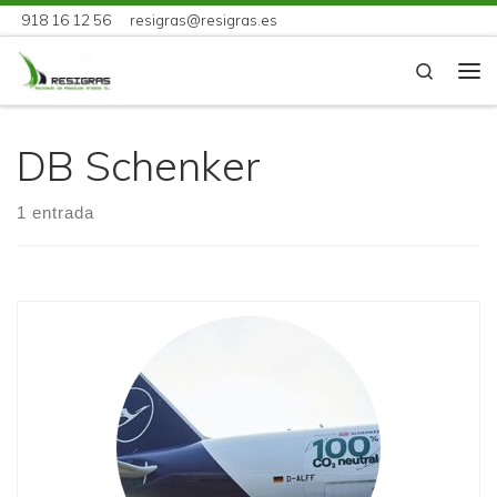
918 16 12 56
resigras@resigras.es
Skip to content
Search
Me
DB Schenker
1 entrada