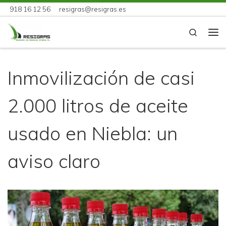
918 16 12 56
resigras@resigras.es
Skip to content
Search
Me
Inmovilización de casi
2.000 litros de aceite
usado en Niebla: un
aviso claro