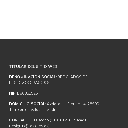
Descubra cómo podemos ayudarle
NUESTROS SERVICIOS
CONTACTE CON NOSOTROS
TITULAR DEL SITIO WEB
DENOMINACIÓN SOCIAL:
RECICLADOS DE
RESIDUOS GRASOS S.L.
NIF:
B80882525
DOMICILIO SOCIAL:
Avda. de la Frontera 4, 28990,
Torrejón de Velasco, Madrid
CONTACTO:
Teléfono (918161256) o email
(resigras@resigras.es)