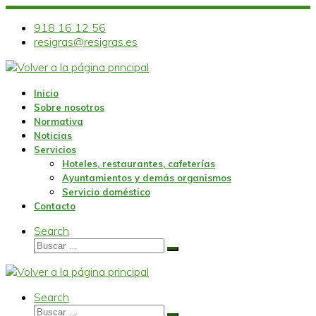
Skip
to
918 16 12 56
content
resigras@resigras.es
Inicio
Sobre nosotros
Normativa
Noticias
Servicios
Hoteles, restaurantes, cafeterías
Ayuntamientos y demás organismos
Servicio doméstico
Contacto
Search
Buscar
Buscar
…
Search
Buscar