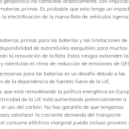
a geopolítico ha cambiado drásticamente, con implica
 materias primas. Es probable que esto tenga un impac
la electrificación de la nueva flota de vehículos ligeros
materias primas para las baterías y las limitaciones de
 disponibilidad de automóviles asequibles para muchos
rán la renovación de la flota. Estos riesgos extienden la
y ralentizan el ritmo de reducción de emisiones de GEI
ecesarias para las baterías es un desafío debido a las
n de la dependencia de fuentes fuera de la UE;
a, que está remodelando la política energética en Europ
ectricidad de la UE está aumentando potencialmente a
el uso del carbón. No hay garantía de que tengamos
 para satisfacer la creciente demanda del transporte
ue el consumo eléctrico marginal pueda incluso provenir 