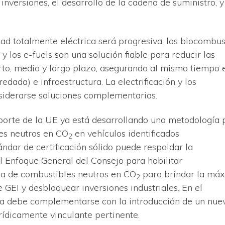
nversiones, el desarrollo de la cadena de suministro, y
ad totalmente eléctrica será progresiva, los biocombus
y los e-fuels son una solución fiable para reducir las
orto, medio y largo plazo, asegurando al mismo tiempo 
redada) e infraestructura. La electrificación y los
iderarse soluciones complementarias.
sporte de la UE ya está desarrollando una metodología 
les neutros en CO
en vehículos identificados
2
ndar de certificación sólido puede respaldar la
 Enfoque General del Consejo para habilitar
a de combustibles neutros en CO
para brindar la má
2
 GEI y desbloquear inversiones industriales. En el
9a debe complementarse con la introducción de un nue
urídicamente vinculante pertinente.