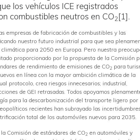
ue los vehículos ICE registrados
on combustibles neutros en CO
[1].
2
as empresas de fabricación de combustibles y las
ficando nuestro futuro industrial para que sea plename
d climática para 2050 en Europa. Pero nuestra preocup
itado proporcionado por la propuesta de la Comisión 
tándares de rendimiento de emisiones de CO
para turi
2
nuevos en línea con la mayor ambición climática de la
al protocolo, crea riesgos innecesarios; industrial,
ucciones de GEI retrasadas. Todos apoyamos plenament
logía para la descarbonización del transporte ligero por
geopolíticos recientes han subrayado las incertidumbre
trificación total de los automóviles nuevos para 2035.
e la Comisión de estándares de CO
en automóviles y
2