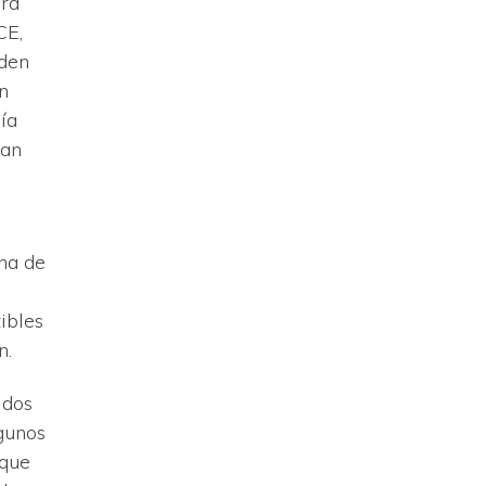
ara
CE,
eden
n
ía
ran
ena de
ibles
n.
idos
lgunos
 que