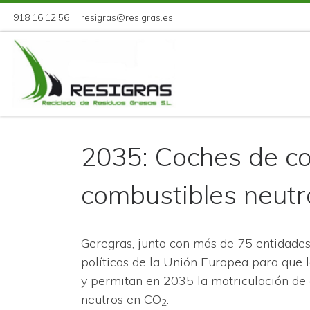
918 16 12 56
resigras@resigras.es
Skip to content
2035: Coches de co
combustibles neut
Geregras, junto con más de 75 entidades
políticos de la Unión Europea para que l
y permitan en 2035 la matriculación de 
neutros en CO
.
2