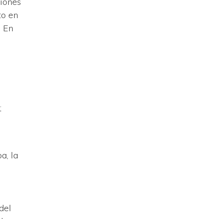
ciones
to en
. En
;
a, la
del