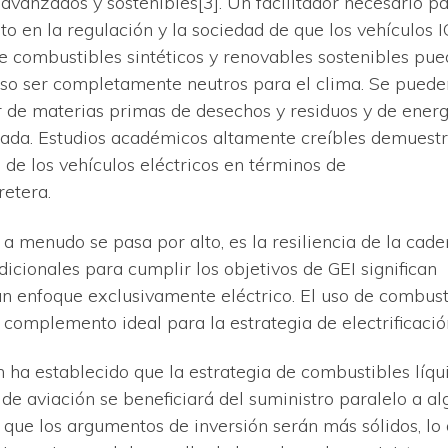
, avanzados y sostenibles[3]. Un facilitador necesario p
to en la regulación y la sociedad de que los vehículos I
 combustibles sintéticos y renovables sostenibles pu
uso ser completamente neutros para el clima. Se puede
ir de materias primas de desechos y residuos y de energ
ada. Estudios académicos altamente creíbles demuest
de los vehículos eléctricos en términos de
retera.
a menudo se pasa por alto, es la resiliencia de la cad
adicionales para cumplir los objetivos de GEI significan
un enfoque exclusivamente eléctrico. El uso de combust
 complemento ideal para la estrategia de electrificació
 ha establecido que la estrategia de combustibles líqu
de aviación se beneficiará del suministro paralelo a a
a que los argumentos de inversión serán más sólidos, lo