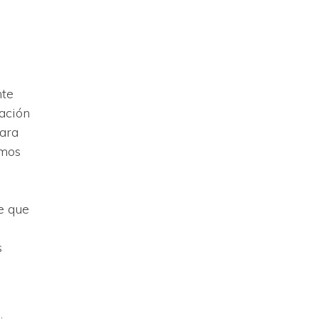
nte
ación
para
smos
e que
s