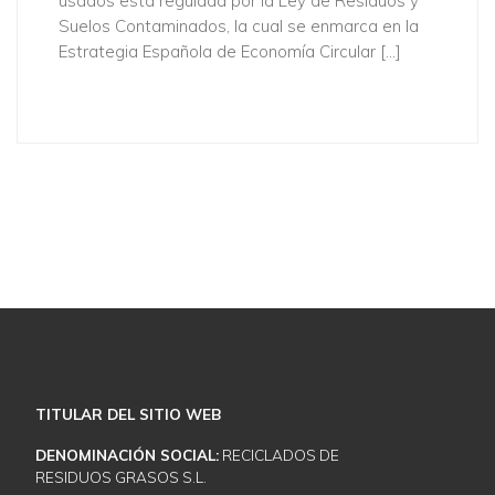
usados está regulada por la Ley de Residuos y
Suelos Contaminados, la cual se enmarca en la
Estrategia Española de Economía Circular […]
Descubra cómo podemos ayudarle
NUESTROS SERVICIOS
CONTACTE CON NOSOTROS
TITULAR DEL SITIO WEB
DENOMINACIÓN SOCIAL:
RECICLADOS DE
RESIDUOS GRASOS S.L.