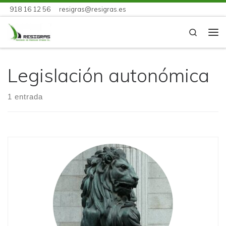
918 16 12 56
resigras@resigras.es
Skip to content
Search
Me
Legislación autonómica
1 entrada