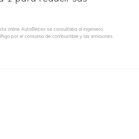
sta online AutoBild.es se consultaba al ingeniero
ñigo por el consumo de combustible y las emisiones
ubra cómo podemos ayu
NUESTROS SERVICIOS