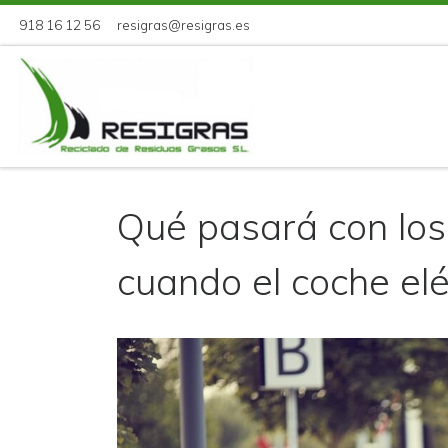
918 16 12 56
resigras@resigras.es
Skip to content
Qué pasará con los
cuando el coche elé