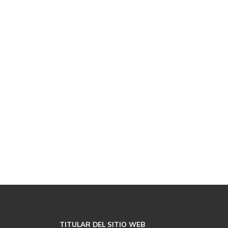
bares están obl
gestionar de fo
adecuada el ace
cocina usado. No
Desc
TITULAR DEL SITIO WEB