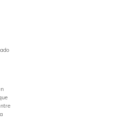
sado
en
que
Entre
ia