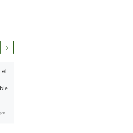
 el
Cómo cumplir con
la normativa de
ble
reciclaje de aceite
usado en el sector
HORECA
gar
Si tienes un restaurante,
os
bar o cualquier negocio
,