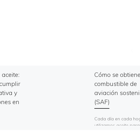
aceite:
Cómo se obtiene
 cumplir
combustible de
tiva y
aviación sosteni
ones en
(SAF)
Cada día en cada ho
utilizamos aceite para
d de
cocinar. También en l
urantes y
restaurantes, colegios