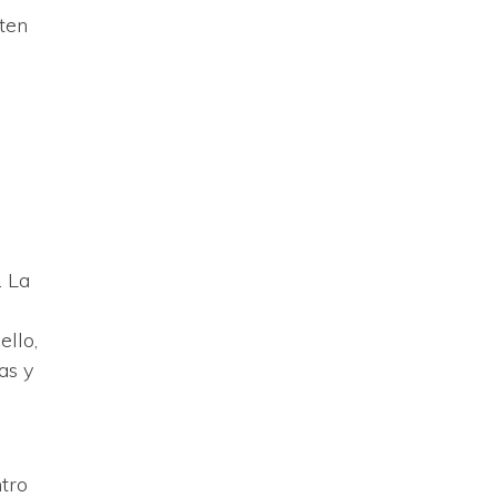
ten
. La
ello,
as y
ntro